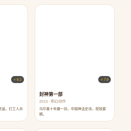
⭐ 8.2
⭐ 7.9
封神第一部
2023 · 奇幻/动作
荒诞，打工人共
乌尔善十年磨一剑，中国神话史诗，视效震
撼。