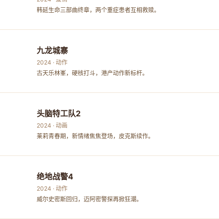
韩延生命三部曲终章，两个重症患者互相救赎。
九龙城寨
2024 · 动作
古天乐林峯，硬核打斗，港产动作新标杆。
头脑特工队2
2024 · 动画
莱莉青春期，新情绪焦焦登场，皮克斯续作。
绝地战警4
2024 · 动作
威尔史密斯回归，迈阿密警探再掀狂潮。