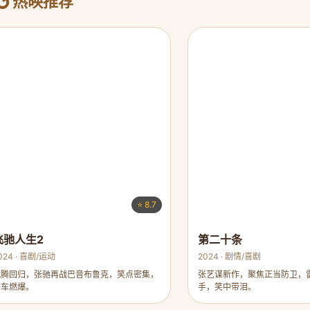
热映推荐
⭐ 8.7
飞驰人生2
第二十条
024 · 喜剧/运动
2024 · 剧情/喜剧
沈腾回归，张驰再战巴音布鲁克，笑点密集，
张艺谋新作，聚焦正当防卫，
赛车燃爆。
手，笑中带泪。