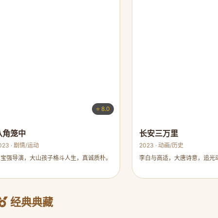
⭐ 8.0
八角笼中
长安三万里
023 · 剧情/运动
2023 · 动画/历史
王宝强导演，大山孩子格斗人生，真诚质朴。
李白与高适，大唐诗意，追光
经典典藏