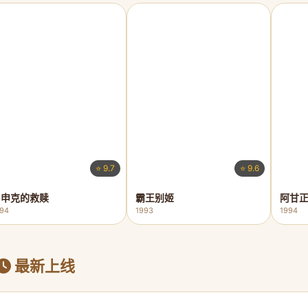
⭐ 9.7
⭐ 9.6
肖申克的救赎
霸王别姬
阿甘
994
1993
1994
最新上线