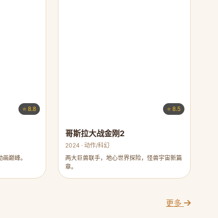
⭐ 8.8
⭐ 8.5
哥斯拉大战金刚2
2024 · 动作/科幻
动画巅峰。
两大巨兽联手，地心世界探险，怪兽宇宙新篇
章。
更多