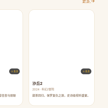
更多
⭐ 8.9
⭐ 8.8
沙丘2
2024 · 科幻/冒险
雷佳音马丽联
甜茶回归，保罗复仇之旅，史诗级视听盛宴。