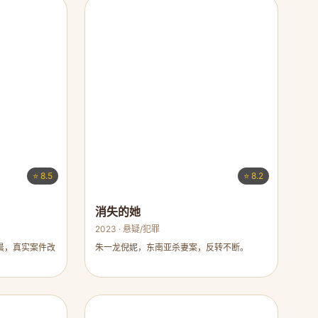
⭐ 8.5
⭐ 8.2
消失的她
2023 · 悬疑/犯罪
晨，真实案件改
朱一龙倪妮，东南亚杀妻案，反转不断。