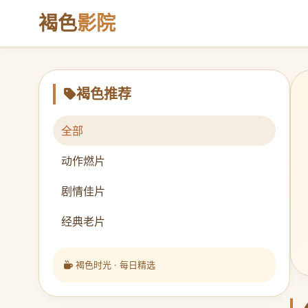
褐色
影院
褐色推荐
全部
动作燃片
剧情佳片
经典老片
褐色时光 · 每日精选