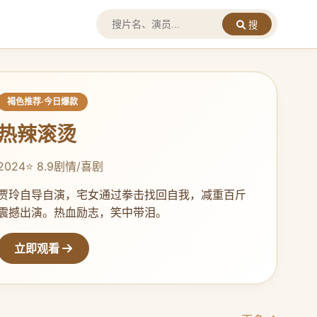
搜
褐色推荐·今日爆款
热辣滚烫
2024
⭐ 8.9
剧情/喜剧
贾玲自导自演，宅女通过拳击找回自我，减重百斤
震撼出演。热血励志，笑中带泪。
立即观看