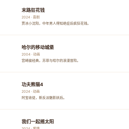
末路狂花钱
2024 · 喜剧
贾冰小沈阳，中年男人得知绝症后疯狂花钱。
哈尔的移动城堡
2004 · 动画
宫崎骏经典，苏菲与哈尔的浪漫冒险。
功夫熊猫4
2024 · 动画
阿宝收徒，新反派魅影妖后。
我们一起摇太阳
2024 · 爱情