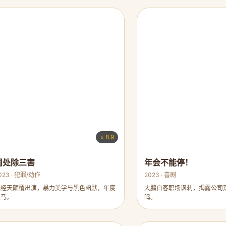
⭐ 8.9
周处除三害
年会不能停！
023 · 犯罪/动作
2023 · 喜剧
阮经天颠覆出演，暴力美学与黑色幽默，年度
大鹏白客职场讽刺，揭露公司
黑马。
鸣。