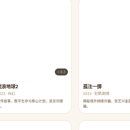
⭐ 8.3
流浪地球2
孤注一掷
023 · 科幻
2023 · 犯罪/剧情
前传故事，数字生命与移山计划，吴京刘德
揭秘境外网络诈骗，张艺兴金
华。
编。