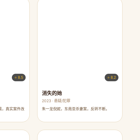
⭐ 8.5
⭐ 8.2
消失的她
2023 · 悬疑/犯罪
晨，真实案件改
朱一龙倪妮，东南亚杀妻案，反转不断。