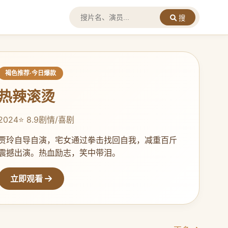
搜
褐色推荐·今日爆款
热辣滚烫
2024
⭐ 8.9
剧情/喜剧
贾玲自导自演，宅女通过拳击找回自我，减重百斤
震撼出演。热血励志，笑中带泪。
立即观看