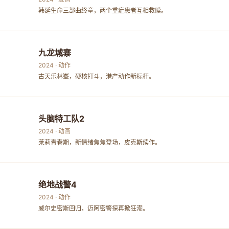
韩延生命三部曲终章，两个重症患者互相救赎。
九龙城寨
2024 · 动作
古天乐林峯，硬核打斗，港产动作新标杆。
头脑特工队2
2024 · 动画
莱莉青春期，新情绪焦焦登场，皮克斯续作。
绝地战警4
2024 · 动作
威尔史密斯回归，迈阿密警探再掀狂潮。