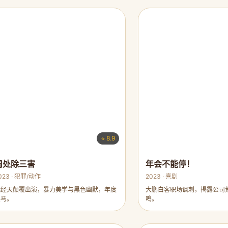
⭐ 8.9
周处除三害
年会不能停！
023 · 犯罪/动作
2023 · 喜剧
阮经天颠覆出演，暴力美学与黑色幽默，年度
大鹏白客职场讽刺，揭露公司
黑马。
鸣。