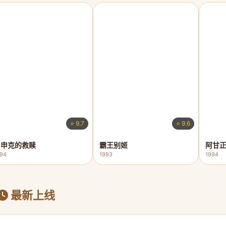
⭐ 9.7
⭐ 9.6
肖申克的救赎
霸王别姬
阿甘
994
1993
1994
最新上线