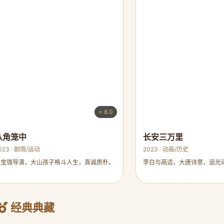
⭐ 8.0
八角笼中
长安三万里
023 · 剧情/运动
2023 · 动画/历史
王宝强导演，大山孩子格斗人生，真诚质朴。
李白与高适，大唐诗意，追光
经典典藏