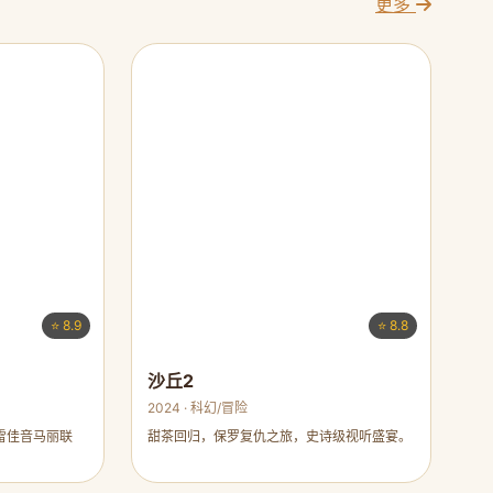
更多
⭐ 8.9
⭐ 8.8
沙丘2
2024 · 科幻/冒险
雷佳音马丽联
甜茶回归，保罗复仇之旅，史诗级视听盛宴。