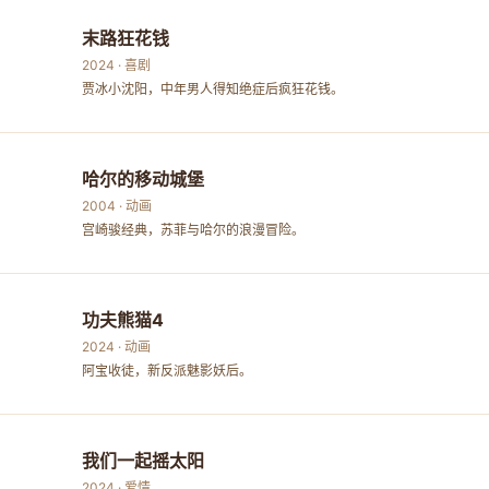
末路狂花钱
2024 · 喜剧
贾冰小沈阳，中年男人得知绝症后疯狂花钱。
哈尔的移动城堡
2004 · 动画
宫崎骏经典，苏菲与哈尔的浪漫冒险。
功夫熊猫4
2024 · 动画
阿宝收徒，新反派魅影妖后。
我们一起摇太阳
2024 · 爱情