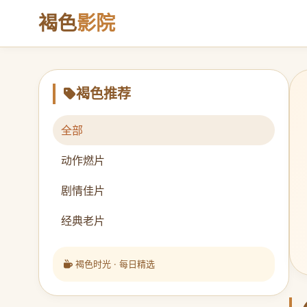
褐色
影院
褐色推荐
全部
动作燃片
剧情佳片
经典老片
褐色时光 · 每日精选