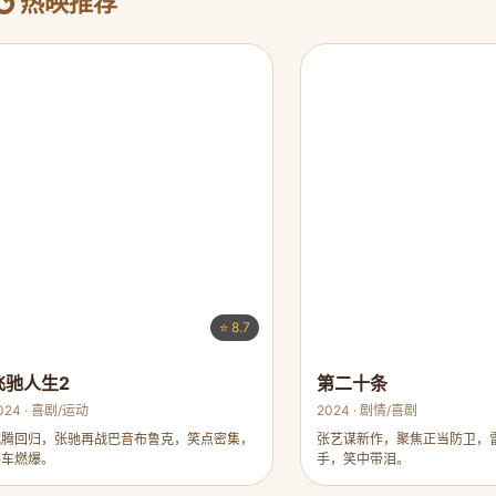
热映推荐
⭐ 8.7
飞驰人生2
第二十条
024 · 喜剧/运动
2024 · 剧情/喜剧
沈腾回归，张驰再战巴音布鲁克，笑点密集，
张艺谋新作，聚焦正当防卫，
赛车燃爆。
手，笑中带泪。