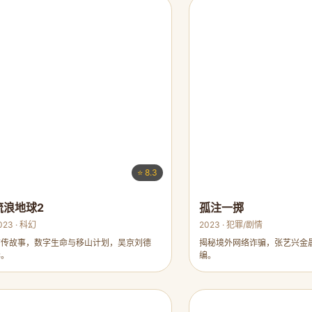
⭐ 8.3
流浪地球2
孤注一掷
023 · 科幻
2023 · 犯罪/剧情
前传故事，数字生命与移山计划，吴京刘德
揭秘境外网络诈骗，张艺兴金
华。
编。