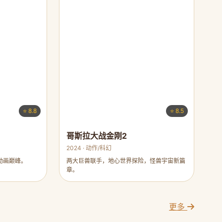
⭐ 8.8
⭐ 8.5
哥斯拉大战金刚2
2024 · 动作/科幻
动画巅峰。
两大巨兽联手，地心世界探险，怪兽宇宙新篇
章。
更多