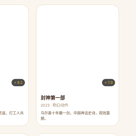
⭐ 8.2
⭐ 7.9
封神第一部
2023 · 奇幻/动作
荒诞，打工人共
乌尔善十年磨一剑，中国神话史诗，视效震
撼。