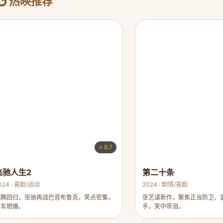
热映推荐
⭐ 8.7
飞驰人生2
第二十条
024 · 喜剧/运动
2024 · 剧情/喜剧
沈腾回归，张驰再战巴音布鲁克，笑点密集，
张艺谋新作，聚焦正当防卫，
赛车燃爆。
手，笑中带泪。