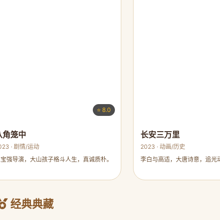
⭐ 8.0
八角笼中
长安三万里
023 · 剧情/运动
2023 · 动画/历史
王宝强导演，大山孩子格斗人生，真诚质朴。
李白与高适，大唐诗意，追光
经典典藏