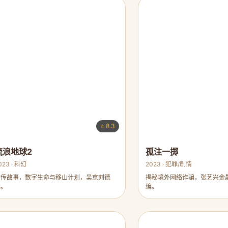
⭐ 8.3
流浪地球2
孤注一掷
023 · 科幻
2023 · 犯罪/剧情
前传故事，数字生命与移山计划，吴京刘德
揭秘境外网络诈骗，张艺兴金
华。
编。