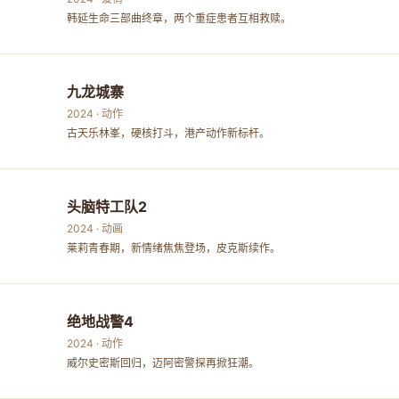
韩延生命三部曲终章，两个重症患者互相救赎。
九龙城寨
2024 · 动作
古天乐林峯，硬核打斗，港产动作新标杆。
头脑特工队2
2024 · 动画
莱莉青春期，新情绪焦焦登场，皮克斯续作。
绝地战警4
2024 · 动作
威尔史密斯回归，迈阿密警探再掀狂潮。