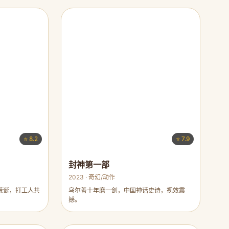
⭐ 8.2
⭐ 7.9
封神第一部
2023 · 奇幻/动作
荒诞，打工人共
乌尔善十年磨一剑，中国神话史诗，视效震
撼。