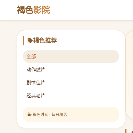
褐色
影院
褐色推荐
全部
动作燃片
剧情佳片
经典老片
褐色时光 · 每日精选