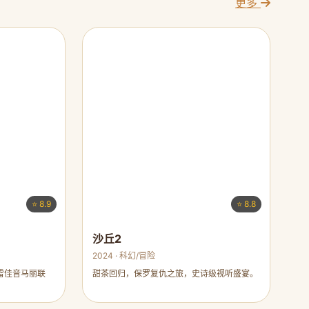
更多
⭐ 8.9
⭐ 8.8
沙丘2
2024 · 科幻/冒险
雷佳音马丽联
甜茶回归，保罗复仇之旅，史诗级视听盛宴。