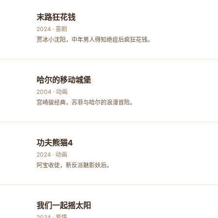
末路狂花钱
2024 · 喜剧
贾冰小沈阳，中年男人得知绝症后疯狂花钱。
哈尔的移动城堡
2004 · 动画
宫崎骏经典，苏菲与哈尔的浪漫冒险。
功夫熊猫4
2024 · 动画
阿宝收徒，新反派魅影妖后。
我们一起摇太阳
2024 · 爱情