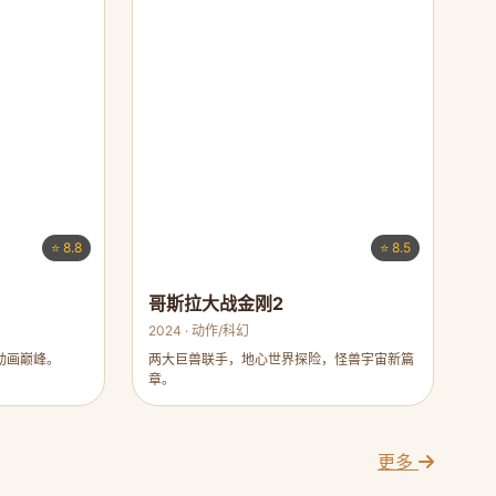
⭐ 8.8
⭐ 8.5
哥斯拉大战金刚2
2024 · 动作/科幻
动画巅峰。
两大巨兽联手，地心世界探险，怪兽宇宙新篇
章。
更多