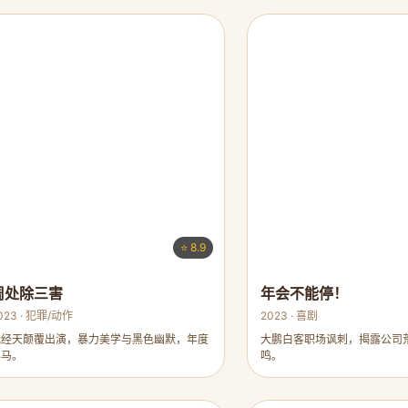
⭐ 8.9
周处除三害
年会不能停！
023 · 犯罪/动作
2023 · 喜剧
阮经天颠覆出演，暴力美学与黑色幽默，年度
大鹏白客职场讽刺，揭露公司
黑马。
鸣。