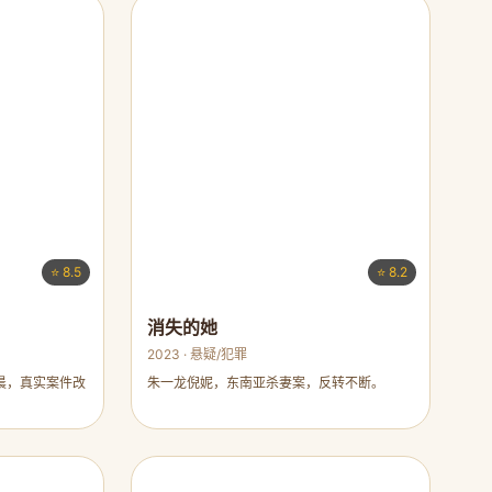
⭐ 8.5
⭐ 8.2
消失的她
2023 · 悬疑/犯罪
晨，真实案件改
朱一龙倪妮，东南亚杀妻案，反转不断。