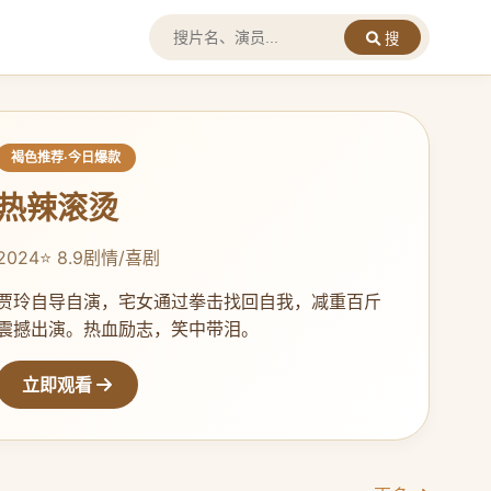
搜
褐色推荐·今日爆款
热辣滚烫
2024
⭐ 8.9
剧情/喜剧
贾玲自导自演，宅女通过拳击找回自我，减重百斤
震撼出演。热血励志，笑中带泪。
立即观看