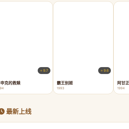
⭐ 9.7
⭐ 9.6
肖申克的救赎
霸王别姬
阿甘
994
1993
1994
最新上线